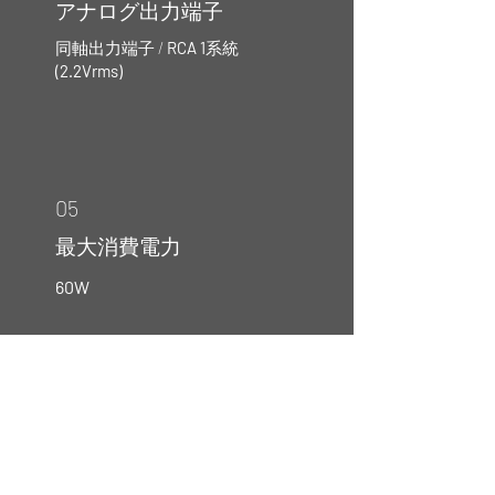
アナログ出力端子
同軸出力端子 /
RCA 1
系統
(2.2Vrms)
05
最大消費電力
60W
06
質量 外形寸法