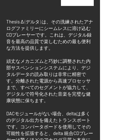
Thesis
Δ (デルタ) は、その洗練されたアナ
ログファミリーにシームレスに溶け込む
CD
プレーヤーです。これは、デジタル録
音を最高の品質で楽しむための最も便利
な方法を提供します。
頑丈なメカニズムと巧妙に調整された内
部サスペンションシステムにより、デジ
タルデータの読み取りは非常に精密で
す。分離された電源から高速プロセッサ
まで、すべてのセグメントが協力して、
デジタルで符号化された音楽を完璧な健
康状態に保ちます。
DAC
モジュールがない場合、
delta
は多く
のデジタル出力を備えたトランスポート
です。コンバータボードを使用してその
可能性を拡張すると、
delta
統合
CD
プレー
ヤーは驚くほどのアナログ品質と本当に