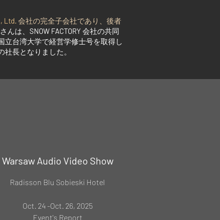
 Ltd.
会社
の完全子会社であり、後者
 さんは、
SNOW FACTORY
会社
の共同
、国立台湾大学で経営学修士号を取得し
の社長となりました。
Warsaw Audio Video Show
Radisson Blu Sobieski Hotel
Oct. 24 -Oct. 26, 2025
Event's Report