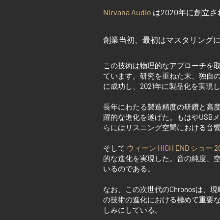
Nirvana Audio
は
2020
年に創立さ
創業当初、
最初はマスタリング
この技術は物理的なアプローチを
ています。研究を重ねた末、独自
に成功し、
2021
年に製品化を実現
長年にわたる製造精度の研鑽と高
躍的な進化を遂げた。もはや
USB
メ
らにはリスニング空間における音
そして
ウィーン
HIGH END
ショー
2
的な進化を実現した。音の純度、空
いるのである。
なお、この次世代の
Chronos
は、現
の技術の進化における極めて重要
しみにしている。