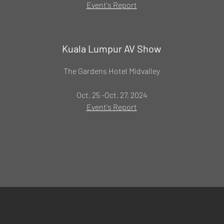
Event's Report
Kuala Lumpur AV Show
The Gardens Hotel Midvalley
Oct. 25 -Oct. 27, 2024
Event's Report​
ディーラー
製品登録