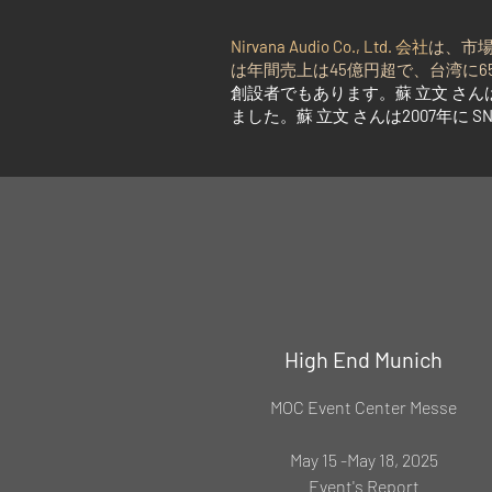
Nirvana Audio Co., Ltd.
会社
は、市
は年間売上は
45
億円超で、台湾に
6
創設者でもあります。蘇 立文 さ
ました。蘇 立文
さんは
2007
年に
SN
High End Munich
MOC Event Center Messe
May 15 -May 18, 2025
Event's Report