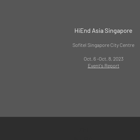
HiEnd Asia Singapore
Sofitel Singapore City Centre
Oct. 6 -Oct. 8, 2023
Event's Report
HOME
製品紹介