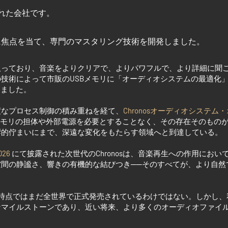
れた会社です。
に焦点を当て、専門のマスタリング技術を開発しました。
取っており、音楽をよりクリアで、よりパワフルで、より詳細に聞
の技術によって市販の
USB
メモリに「オーディオシステムの最適化
しました。
度なプロセス制御の積み重ねを経て、
Chronos
オーディオシステム・
モリの担体や外部電源を必要とすることなく、その存在そのもの
響的佇まいにまで、深遠な変化をもたらす領域へと到達している。
026
にて披露された次世代の
Chronos
は、音楽再生への作用におい
間の静謐さ、響きの有機的な結びつき──そのすべてが、より自然
時点ではまだ全世界で正式発売されているわけではない。しかし、
なマイルストーンであり、近い将来、より多くのオーディオファイ