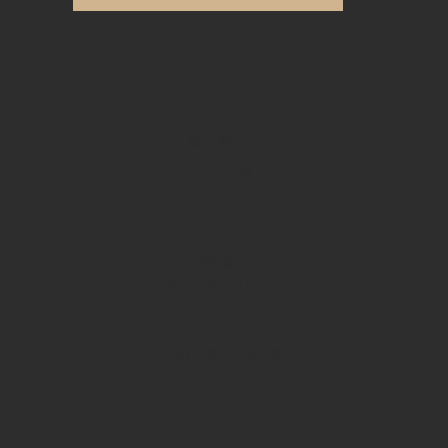
ディーラー
製品登録
よくあるご質問
台湾 電話
(+886)2-8221-8989
月～金
午前10時～午後7時
メール:
support@nirvana-audio.com