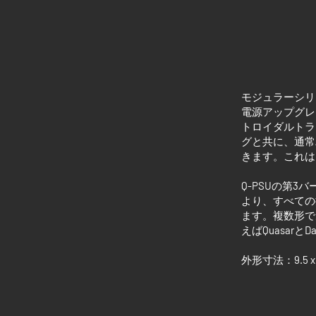
モジュラーシリ
電源アップグレ
トロイダルトラ
グと共に、通常
きます。これは
Q-PSU
の第
3
バ
より、すべての
ます。複数形で
えば
Quasar
と
Da
外形寸法：
9.5 x