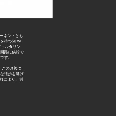
ーネントとも
散を持つ
50 VA
フィルタリン
で回路に供給で
のです。
。この改善に
きな進歩を遂げ
れにより、例