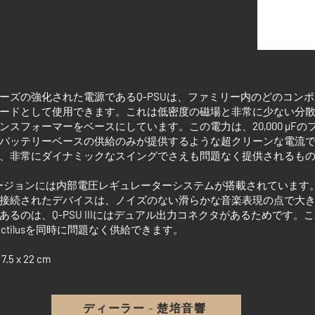
ーズの強化された電源である
Q-PSU
は、ファミリー内のどのコンポ
ードとして使用できます。これは低密度の磁場と非常に少ない分
ンスフォーマーをベースにしています。この電力は、
20,000 µF
の
バッテリーベースの供給のみが提供するような超クリーンな電流
、非常にダイナミックなスイングでさえも問題なく提供されるも
ージョンには内部電圧レギュレーターシステムが搭載されています
接続されたデバイスは、ノイズのない滑らかな音楽表現の点で大
あるのは、
Q-PSU III
にはデュアル出力コネクタがあるためです。こ
ctilus
を同時に問題なく供給できます。
 7.5 x 22 cm
ディーラー - 楚培音響