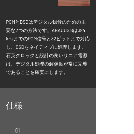
PCM
と
DSD
はデジタル録音のための主
要な
2
つの方法です。
ABACUS S
は
384
kHz
までの
PCM
信号と
32
ビットまで対応
し、
DSD
をネイティブに処理します。
石英クロックと設計の良いリニア電源
は、デジタル処理の解像度が常に完璧
であることを確実にします。
仕様
01