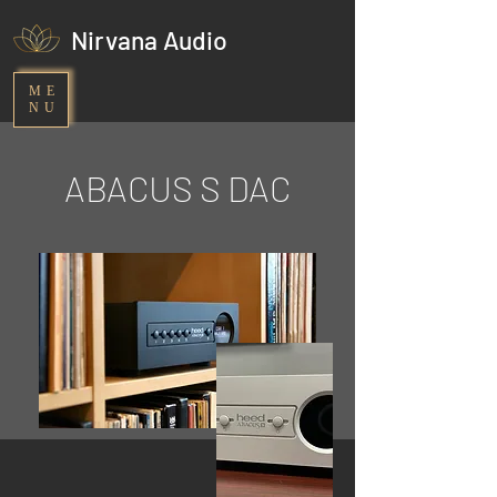
Nirvana Audio
ME
NU
ABACUS S DAC