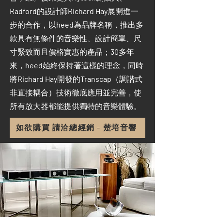
Radford
的設計師
Richard Hay
展開進一
步的合作，以
heed
為品牌名稱，推出多
款具有無條件的音樂性、設計簡單、尺
寸緊致而且價格實惠的產品；
30
多年
來，
heed
始終保持著這樣的理念，同時
將
Richard Hay
開發的
Transcap
（調諧式
非直接耦合）技術徹底應用並完善，使
所有放大器都能提供獨特的音樂體驗。
如欲購買 請洽總經銷 - 楚培音響