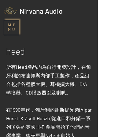
Nirvana Audio
ME
NU
heed
所有
Heed
產品均為自行開發設計，在匈
牙利的布達佩斯內部手工製作，產品組
合包括各種擴大機、耳機擴大機、
D/A
轉換器、
CD
播放器以及喇叭。
在
1990
年代，匈牙利的胡斯提兄弟
(Alpar
Huszti & Zsolt Huszti)
從進口和分銷一系
列頂尖的英國
Hi-Fi
產品開始了他們的音
響事業。後來更與
Nytech
創始人、